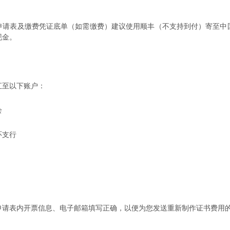
申请表及缴费凭证底单（如需缴费）建议使用顺丰（不支持到付）寄至中
现金。
汇至以下账户：
会
环支行
申请表内开票信息、电子邮箱填写正确，以便为您发送重新制作证书费用