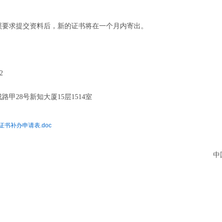
照要求提交资料后，新的证书将在一个月内寄出。
2
成路甲
28号新知大厦15层1514室
书补办申请表.doc
中