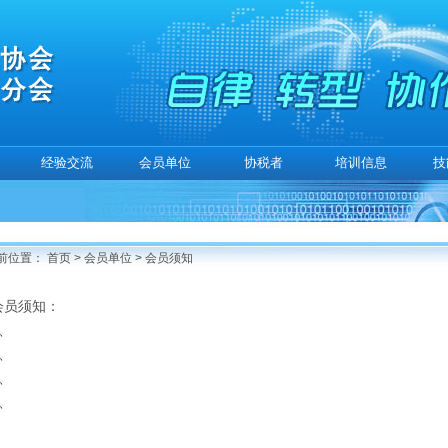
经验交流
会员单位
协税者
培训信息
技
前位置：
首页
>
会员单位
>
会员须知
会员须知：
1、
2、
3、
4、