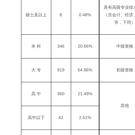
具有高级专业技
8
0.48%
硕士及以上
（含会计、经济
等，下同
346
20.66%
本
科
中级资格
919
54.86%
大
专
初级资格
360
21.49%
高
中
其他
42
2.51%
高中以下